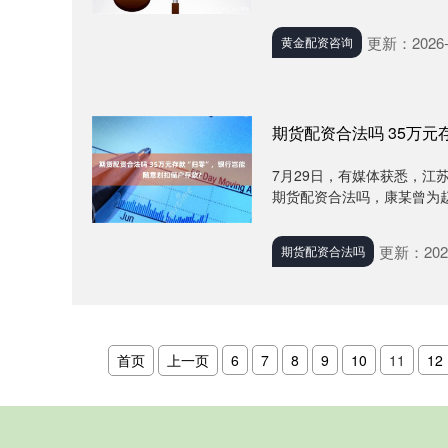
更新：2026-
黄金配资咨询
期货配资合法吗 35万元
7月29日，有媒体获悉，江
期货配资合法吗，康某曾为赵
更新：2026
期货配资合法吗
首页
上一页
6
7
8
9
10
11
12