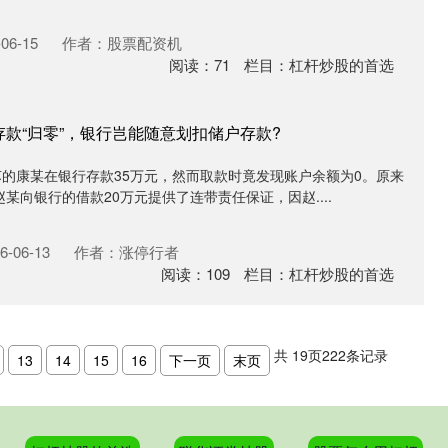
06-15
作者：股票配资机
阅读：
71
栏目：
杠杆炒股的首选
存款“归零”，银行岂能随意划扣储户存款?
苏的康某在银行存款35万元，然而取款时竟发现账户余额为0。原来
某向银行的借款20万元提供了连带责任保证，因赵....
-06-13
作者：涨停行者
阅读：
109
栏目：
杠杆炒股的首选
共
19
页
222
条记录
13
14
15
16
下一页
末页