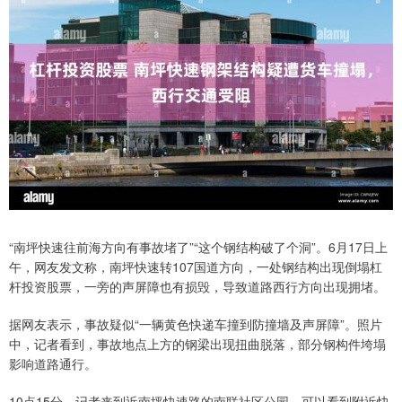
“南坪快速往前海方向有事故堵了”“这个钢结构破了个洞”。6月17日上
午，网友发文称，南坪快速转107国道方向，一处钢结构出现倒塌杠
杆投资股票，一旁的声屏障也有损毁，导致道路西行方向出现拥堵。
据网友表示，事故疑似“一辆黄色快递车撞到防撞墙及声屏障”。照片
中，记者看到，事故地点上方的钢梁出现扭曲脱落，部分钢构件垮塌
影响道路通行。
10点15分，记者来到近南坪快速路的南联社区公园，可以看到附近快