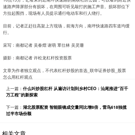
速路声障屏部分有损坏，在周围可听见敲打的施工声音。损坏部位下
方拉起围挡，现场有人员提示通行电动车和行人绕行。
目前，记者正赶往高架上方现场，前海方向，南坪快速路四车道均缓
行。
采写：南都记者 吴春熠 谢萌 覃仕林 吴灵珊
摄影：南都记者 许松龙杠杆投资股票
文章为作者独立观点，不代表杠杆炒股的首选_联华证券炒股_股票
怎么用杠杆观点
上一篇：
什么叫炒股杠杆 从遍访计划到乡村CEO：汕尾推进“百千
万工程”的新探索
下一篇：
湖北股票配资 智能眼镜成交量同比增8倍，雷鸟618独揽
过半市场份额
相关文章