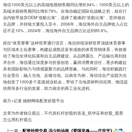
海信1000美元以上的高端电视销售额同比增长94%；1000美元以上的
高端冰箱销售额同比增长79%。在海信确定国际化战略之初，就在行
业内较早放弃OEM“借船出海”，选择了最难的“造船出海”，坚持做自
主品牌，并持续大量投入至今。2006年，海信海外自主品牌收入占比
还不足10%，2024年，海信海外自主品牌占比达到85.6%。
抓住“体育赛事”这种世界通行语言，海信持续深耕世界顶级体育赛事
与区域本土化赛事，构建起成熟且富有成效的体育营销体系，有效推
动了海信全球化拓展和自主品牌建设。从品牌露出、产品输出再到技
术合作，海信通过深度参与价值创造，赢得消费者信任，逐步构建起
具有国际影响力与情感凝聚力的品牌形象。与此同时，海信积极践行
社会责任，融入当地、反哺当地。以南非为例，海信综合产业园为当
地创造了1000多个直接就业机会，带动了当地原材料供应商、物流提
供商等多行业的发展，助力南非的再工业化进程。
南方+记者 姚翀网络配资炒股平台
文章为作者独立观点，不代表杠杆炒股的首选_联华证券炒股_股票
怎么用杠杆观点
上一篇：
配资炒股交易 冯少协油画《爱国灵魂——庄世平》入藏