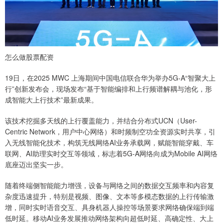
怎么做股票配资
19日，在2025 MWC 上海期间中国电信联合华为举办5G-A“智聚大上
行”创新发布会，现场发布“基于智能编排和上行频谱解耦与池化，形
成智能大上行技术”最新成果。
该技术挖掘多天线的上行覆盖能力，并结合分布式UCN（User-
Centric Network，用户中心网络）和时频制空功全资源实时共享，引
入无线智能化技术，构筑无线网络AI业务承载网，赋能智能穿戴、车
联网、AI助理实时交互等领域，标志着5G-A网络向成为Mobile AI网络
底座迈出坚实一步。
随着终端侧智能能力增强，设备与网络之间的数据交互频率和内容复
杂度迅速提升，特别是视频、图像、文本等多模态数据的上行传输激
增，同时实时语音交互、具身机器人操控等场景要求网络确保端到端
低时延。移动AI业务发展推动网络架构向超低时延、高确定性、大上