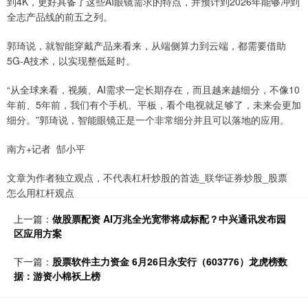
到4K，更好具备了这些AI眼镜需求的特点，并预计到2026年能够冲到
全志产品线的前五之列。
郭琦说，就智能穿戴产品来看来，从端侧算力到云端，都需要借助
5G-A技术，以实现整低延时。
“从全球来看，视频、AI需求一定长期存在，而且越来越细分，不像10
年前、5年前，我们有个手机、平板，看个电视就足够了，未来会更加
细分。”郭琦说，智能眼镜正是一个非常细分并且可以落地的应用。
南方+记者 郜小平
文章为作者独立观点，不代表杠杆炒股的首选_联华证券炒股_股票
怎么用杠杆观点
上一篇：
做股票配资 AI万兆全光宽带将成标配？中兴通讯发布园
区应用方案
下一篇：
股票软件主力资金 6月26日永安行（603776）龙虎榜数
据：游资小棉袄上榜