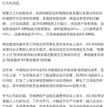
行方向演进。
智聚大上行创新技术，利用AI模型实时预测信道质量以及通过AI实现
时频制空功五维协同调度，多频段智能选择，根据业务需求制式解
耦，上行自由调度，提升5G网络的上行能力，优化用户业务体验。该
创新使能5G-A网络能力精准预估，使时延降低30%+，上行速率提升
15%+，边缘体验提升15%+，打造体验能效双领先的5G-A网络。
电信集团共建共享工作组总经理黄礼莲在发布会上表示，5G-A与AI的
深度结合正重构人机交互模式，推动信息交互向情感交互升级。“智聚
大上行”技术的发布标志着多模态数据交互将成为常态，网络服务实现
从"联接服务"到"数智服务"的跨越。
近年来，中国电信与华为在5G-A领域的合作取得多项突破性成果，双
方在上海、广东等地完成了三载波聚合连片部署，利用5G-A超级大上
行特性，打造了上海宝钢智慧钢铁行业应用标杆，孵化了江浙低空样
板点，其中的杭州低空血液航线项目荣获Glomo创新大奖。
华为公司副总裁、无线网络产品线总裁曹明在会上表示，5G-A应用深
度融入人们的生活、工作与学习，大幅提升生产力效率；融入企业生
产流程，实现降本增效。在技术创新实践中，华为与中国电信合作推