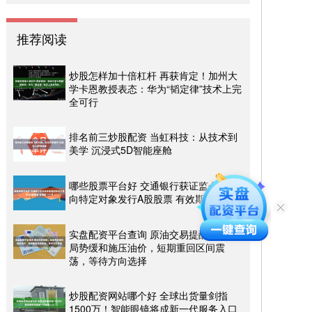
推荐阅读
炒股怎样加十倍杠杆 再获肯定！加州大
学卡恩教授表态：华为“韬定律”技术上完
全可行
排名前三炒股配资 当虹科技：从技术到
美学 沉浸式5D智能座舱
哪些股票平台好 交通银行获证监会批准
向特定对象发行A股股票 有效期12个月
实盘配资平台查询 原油交易提醒：地缘
局势缓和施压油价，短期重回区间震
荡，等待方向选择
炒股配资网站哪个好 全球出货量剑指
1500万！智能眼镜将成新一代服务入口