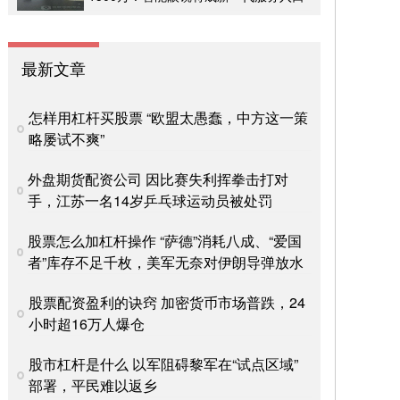
最新文章
怎样用杠杆买股票 “欧盟太愚蠢，中方这一策
略屡试不爽”
外盘期货配资公司 因比赛失利挥拳击打对
手，江苏一名14岁乒乓球运动员被处罚
股票怎么加杠杆操作 “萨德”消耗八成、“爱国
者”库存不足千枚，美军无奈对伊朗导弹放水
股票配资盈利的诀窍 加密货币市场普跌，24
小时超16万人爆仓
股市杠杆是什么 以军阻碍黎军在“试点区域”
部署，平民难以返乡