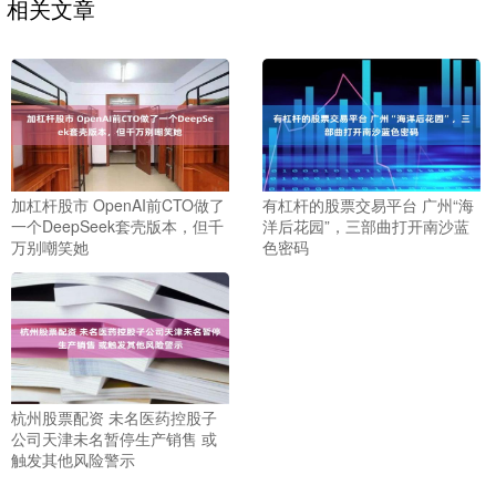
相关文章
加杠杆股市 OpenAI前CTO做了
有杠杆的股票交易平台 广州“海
一个DeepSeek套壳版本，但千
洋后花园”，三部曲打开南沙蓝
万别嘲笑她
色密码
杭州股票配资 未名医药控股子
公司天津未名暂停生产销售 或
触发其他风险警示