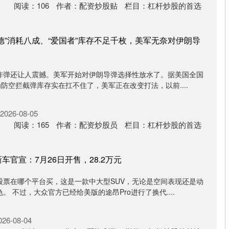
阅读：
106
作者：
配资炒股贴
栏目：
杠杆炒股的首选
德”消耗八成、“爱国者”库存不足千枚，美军无奈对伊朗导
炸弹还让人震撼。美军开始对伊朗导弹选择性放水了。据美国全国
为防空拦截弹库存实在扛不住了，美军正在改变打法，以前....
026-08-05
阅读：
165
作者：
配资炒股员
栏目：
杠杆炒股的首选
车官宣：7月26日开售，28.2万元
股票在哪个平台买，这是一款中大型SUV，无论是空间表现还是动
 不过，大众官方已经给美版的途昂Pro进行了换代....
6-08-04