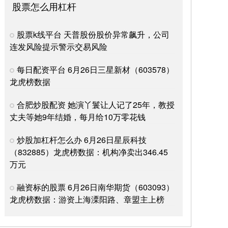
眼镜将成新一代服务入口
股票怎么用杠杆
杠杆炒股的首选
2026-06-22
9月10-13日炒股配资网站哪个好，2025 Inclusion·外
股票k线平台 天普股份股价异常飙升，公司
滩大会于上海黄浦世博园区举行。在“从「看见」到
连发风险提示警示交易风险
「可信
每日配资平台 6月26日三星新材（603578）
线上股票融资平台 平安银行2025年第一次临时股东
会完成章程修订及董事会换届选举
龙虎榜数据
杠杆炒股的首选
2026-07-01
合肥炒股配资 她演丫鬟让人记了25年，教授
中访网数据 平安银行股份有限公司于2025年12月16
丈夫等她9年结婚，每月给10万零花钱
日成功召开2025年第一次临时股东会。本次会议审议
并通过了多项重
炒股加杠杆怎么办 6月26日星辰科技
股票配债什么时候上市 车主提不了车 员工没工资！
（832885）龙虎榜数据：机构净卖出346.45
智己汽车回应多地门店暴雷：正在全力加快处理进度
万元
股票怎么用杠杆
2026-07-26
快科技7月17日消息股票配债什么时候上市，近期昆
融资标的股票 6月26日南华期货（603093）
明、珠海等多地的智己汽车车主集中反馈，自己在门
龙虎榜数据：游资上海溧阳路、章盟主上榜
店完成购车付款后，线下门店