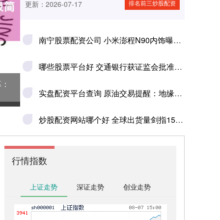
排名前三炒股配资
更新：2026-07-17
南宁股票配资公司 小米澎程N90内饰曝光：极简不失大气！权威内幕：售价有巨大惊喜
哪些股票平台好 交通银行获证监会批准向特定对象发行A股股票 有效期12个月
幕：
实盘配资平台查询 原油交易提醒：地缘局势缓和施压油价，短期重回区间震荡，等待方向选择
炒股配资网站哪个好 全球出货量剑指1500万！智能眼镜将成新一代服务入口
行情指数
上证走势
深证走势
创业走势