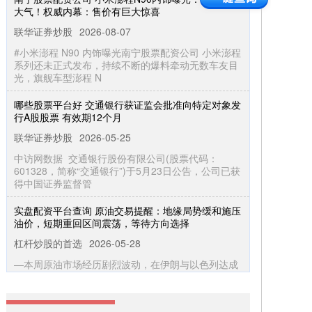
联华证券炒股
2026-08-07
#小米澎程 N90 内饰曝光南宁股票配资公司 小米澎程
系列还未正式发布，持续不断的爆料牵动无数车友目
光，旗舰车型澎程 N
哪些股票平台好 交通银行获证监会批准向特定对象发
行A股股票 有效期12个月
联华证券炒股
2026-05-25
中访网数据 交通银行股份有限公司(股票代码：
601328，简称“交通银行”)于5月23日公告，公司已获
得中国证券监督管
实盘配资平台查询 原油交易提醒：地缘局势缓和施压
油价，短期重回区间震荡，等待方向选择
杠杆炒股的首选
2026-05-28
—本周原油市场经历剧烈波动，在伊朗与以色列达成
停火协议的背景下实盘配资平台查询，市场对中东供
应中断的担忧明显降温。 截至
炒股配资网站哪个好 全球出货量剑指1500万！智能