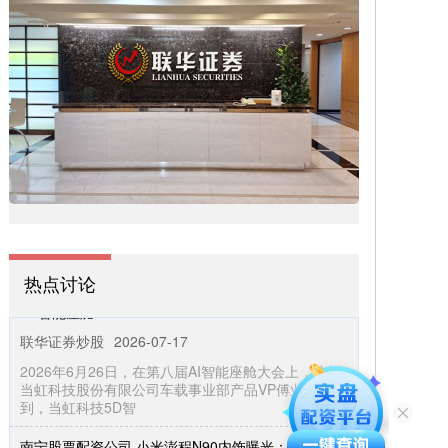
炒股怎样加十倍杠杆 再获肯定！加州大学卡恩教授表
态：华为“韬定律”技术上完全可行
股票怎么用杠杆
2026-07-15
再获肯定，加州大学圣地亚哥分校芯片科学家安德
鲁・卡恩给出了一个让外界颇感意外的判断：华为的
这套 “韬定律” 方案，在技术
排名前三炒股配资 当虹科技：从技术到美学 沉浸式
热点讨论
5D智能座舱
联华证券炒股
2026-07-17
2026年6月26日，在第八届AI智能座舱大会上，杭州
当虹科技股份有限公司车载事业部产品VP傅业焘介绍
到，当虹科技5D智
南宁股票配资公司 小米澎程N90内饰曝光：极简不失
大气！权威内幕：售价有巨大惊喜