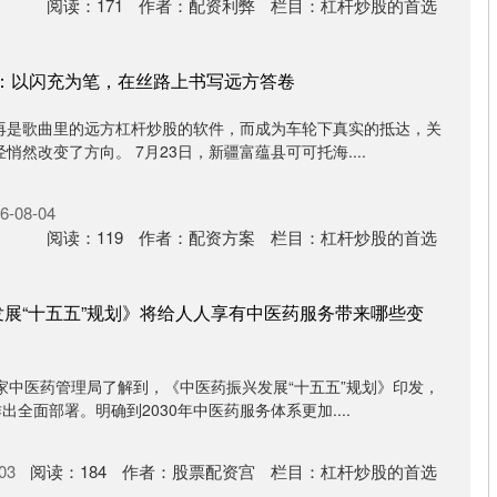
阅读：
171
作者：
配资利弊
栏目：
杠杆炒股的首选
V：以闪充为笔，在丝路上书写远方答卷
不再是歌曲里的远方杠杆炒股的软件，而成为车轮下真实的抵达，关
然改变了方向。 7月23日，新疆富蕴县可可托海....
-08-04
阅读：
119
作者：
配资方案
栏目：
杠杆炒股的首选
发展“十五五”规划》将给人人享有中医药服务带来哪些变
家中医药管理局了解到，《中医药振兴发展“十五五”规划》印发，
出全面部署。明确到2030年中医药服务体系更加....
03
阅读：
184
作者：
股票配资宫
栏目：
杠杆炒股的首选