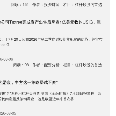
阅读：
151
作者：
投资讲师
栏目：
杠杆炒股的首选
司Tiptree完成资产出售后斥资1亿美元收购USIG，重
 Inc．于7月29日公布2026年第二季度财报期货配资的优势，并宣布
ce G....
-08-06
阅读：
98
作者：
配资分析
栏目：
杠杆炒股的首选
盟太愚蠢，中方这一策略屡试不爽”
北京鸭’？”怎样用杠杆买股票 英国《金融时报》7月26日报道称，欧
鸭肉发起反倾销调查，这是欧盟近年来首次将....
6-08-05