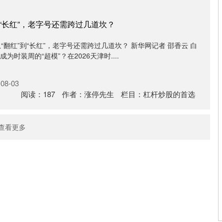
到“长红”，老字号还需跨过几道坎？
“翻红”到“长红”，老字号还需跨过几道坎？ 新华网记者 邵香云 白
为时装周的“超模”？在2026天津时....
08-03
阅读：
187
作者：
涨停先生
栏目：
杠杆炒股的首选
查看更多