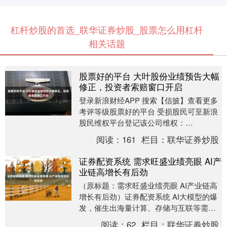
杠杆炒股的首选_联华证券炒股_股票怎么用杠杆
相关话题
股票好的平台 大叶股份业绩预告大幅
修正，投资者索赔窗口开启
登录新浪财经APP 搜索【信披】查看更多
考评等级股票好的平台 受损股民可至新浪
股民维权平台登记该公司维权：
http://wq.finance.sina.com.....
阅读：
161
栏目：
联华证券炒股
证券配资系统 需求旺盛业绩亮眼 AI产
业链高增长有后劲
（原标题：需求旺盛业绩亮眼 AI产业链高
增长有后劲）证券配资系统 AI大模型的爆
发，催生出海量计算、存储与互联等需
求，相关概念股成为资本市场的宠儿。不
阅读：
62
栏目：
联华证券炒股