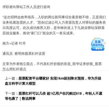
求职者向驿站工作人员进行咨询
“这次招聘会效率很高，入职的两位新同事综合素质都不错，正是我们
业务拓展急需的人才。”思创过滤公司人力资源负责人对驿站的服务表
示高度认可。此次成功推荐入职，是华林街道上下九就业驿站深耕基
层就业服务、推动“家门口”就业的又一务实成果。
南方+记者 叶丹
通讯员 蔡明炜股票杠杆设置
文章为作者独立观点，不代表杠杆炒股的首选_联华证券炒股_股票
怎么用杠杆观点
上一篇：
股票配资平台哪家好 实现1km级别降水预报，华为升级
盘古科学计算大模型
下一篇：
股票杠杆可以几倍 超1亿用户在闪购过618，年轻人不愿
等包裹了｜数说网事