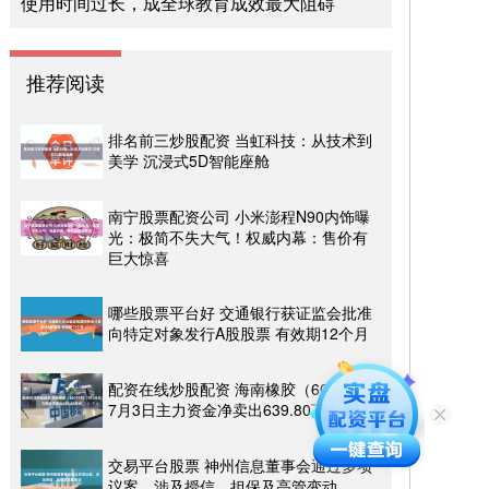
使用时间过长，成全球教育成效最大阻碍
推荐阅读
排名前三炒股配资 当虹科技：从技术到
美学 沉浸式5D智能座舱
南宁股票配资公司 小米澎程N90内饰曝
光：极简不失大气！权威内幕：售价有
巨大惊喜
哪些股票平台好 交通银行获证监会批准
向特定对象发行A股股票 有效期12个月
配资在线炒股配资 海南橡胶（601118）
7月3日主力资金净卖出639.80万元
交易平台股票 神州信息董事会通过多项
议案，涉及授信、担保及高管变动