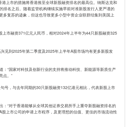
香港上市的措施将香港推至全球新股融资排名的最高位。纳斯达克和
的排名之后。随着监管机构继续实施早前对准新股发行人更严谨的
现更多复苏的迹象，但这也导致更多小型中资企业联群结集到美国上
股上市融资371亿元人民币，相对2024年上半年为44只新股融资325
见到2025年第二季度及2025年上半年A股市场均有更多新股发
道：“国家对科技及创新行业的支持将推动科技、新能源等新质生产
亮点。”
年画上句号，与去年同期的30只新股融资132亿港元相比，代表新股上市
出：“对于香港能够从全球其他证券交易所手上重夺新股融资排名的
A股上市公司的申请上市程序，及更理想的估值、更佳的市场流动性