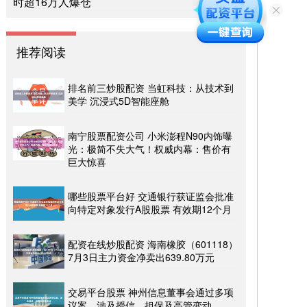
时超16万人爆仓
推荐阅读
排名前三炒股配资 当虹科技：从技术到
美学 沉浸式5D智能座舱
南宁股票配资公司 小米澎程N90内饰曝
光：极简不失大气！权威内幕：售价有
巨大惊喜
哪些股票平台好 交通银行获证监会批准
向特定对象发行A股股票 有效期12个月
配资在线炒股配资 海南橡胶（601118）
7月3日主力资金净卖出639.80万元
交易平台股票 神州信息董事会通过多项
议案，涉及授信、担保及高管变动