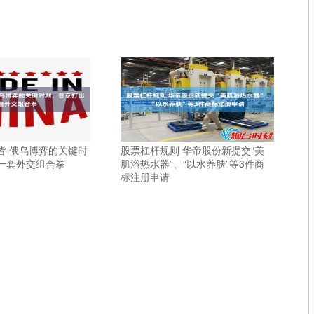
皆 俄乌博弈的关键时
股票杠杆规则 华帝股份新提交“美
一套外交组合拳
肌浴热水器”、“以水养肤”等3件商
标注册申请