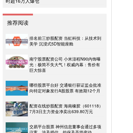
时超16万人爆仓
推荐阅读
排名前三炒股配资 当虹科技：从技术到
美学 沉浸式5D智能座舱
南宁股票配资公司 小米澎程N90内饰曝
光：极简不失大气！权威内幕：售价有
巨大惊喜
哪些股票平台好 交通银行获证监会批准
向特定对象发行A股股票 有效期12个月
配资在线炒股配资 海南橡胶（601118）
7月3日主力资金净卖出639.80万元
交易平台股票 神州信息董事会通过多项
议案，涉及授信、担保及高管变动