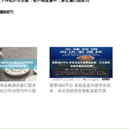
行天下冲击沪市主板：客户高度集中，多次遭行政处罚
MBTI
上海金枫酒业修订股东
股票t加0平台 多校改造升级学生宿
强化公司治理与中小股
舍，东北高校宿舍密集加装空调